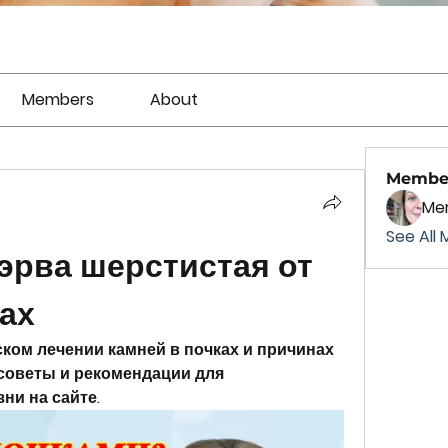
Members
About
Membe
Mer
See All 
эрва шерстистая от 
ках
ком лечении камней в почках и причинах 
советы и рекомендации для 
ни на сайте.