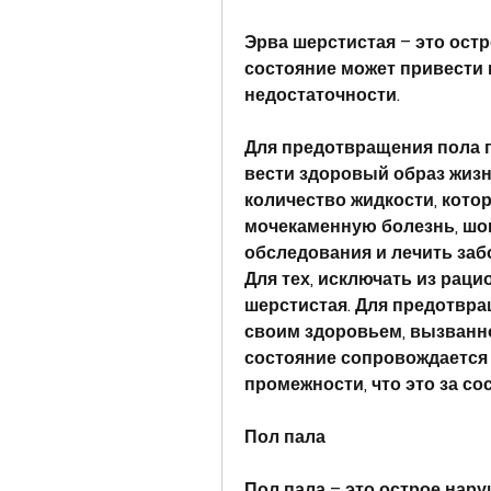
Эрва шерстистая – это остр
состояние может привести 
недостаточности.
Для предотвращения пола п
вести здоровый образ жизн
количество жидкости, котор
мочекаменную болезнь, шок
обследования и лечить заб
Для тех, исключать из рацио
шерстистая. Для предотвра
своим здоровьем, вызванно
состояние сопровождается 
промежности, что это за со
Пол пала
Пол пала – это острое на