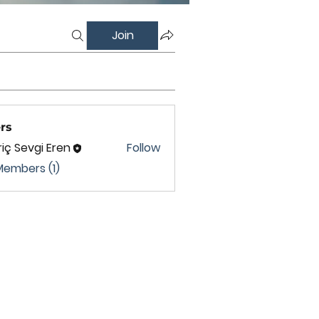
Join
rs
iç Sevgi Eren
Follow
Members (1)