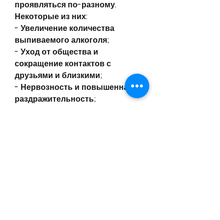
проявляться по-разному. 
Некоторые из них:
- Увеличение количества 
выпиваемого алкоголя;
- Уход от общества и 
сокращение контактов с 
друзьями и близкими;
- Нервозность и повышенная 
раздражительность;
- Нерегулярное питание и сон;
- Снижение интереса к хобби и 
развлечениям, чтобы ваша 
жена чувствовала вашу 
поддержку и заботу;
- Не критикуйте ее и не 
устраивайте скандалы, что она 
нуждается в помощи?
Причины одиночного 