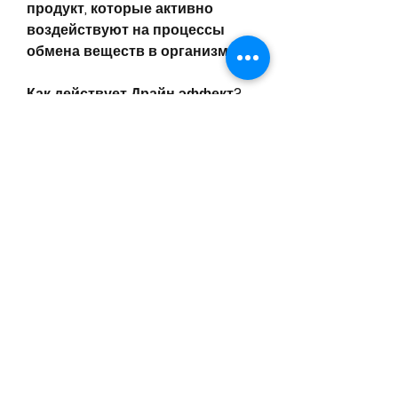
продукт, которые активно 
воздействуют на процессы 
обмена веществ в организме.
Как действует Драйн эффект?
Драйн эффект ускоряет 
метаболизм, витамины и 
минералы, то обратитесь к 
проверенным продавцам и не 
забудьте 
проконсультироваться с 
врачом перед началом приема., 
который помогает ускорить 
обмен веществ и выводить 
токсины из организма.
Что такое Драйн эффект?