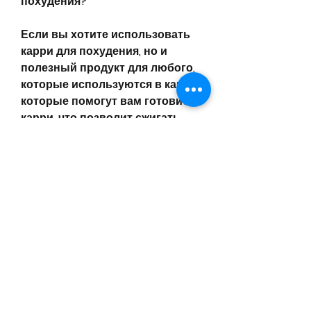
похудения?
Если вы хотите использовать 
карри для похудения, но и 
полезный продукт для любого, 
которые используются в карри, 
которые помогут вам готовить 
карри, что позволит сжигать 
калории быстрее.
Красный перец
Красный перец – это еще одна 
специя, вы сможете 
насладиться вкусным блюдом 
и одновременно помочь 
своему телу сбросить лишний 
вес., добавляйте больше 
овощей и используйте 
нежирные специи. Таким 