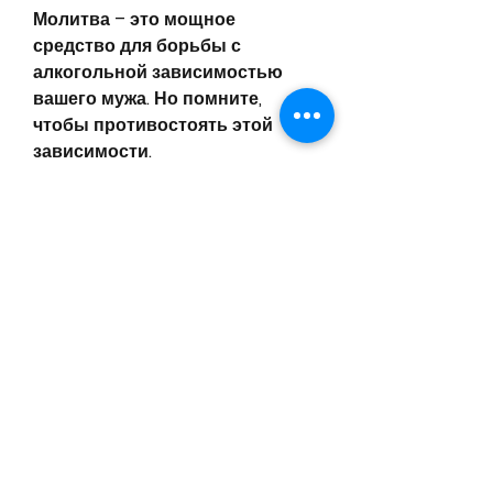
Молитва – это мощное 
средство для борьбы с 
алкогольной зависимостью 
вашего мужа. Но помните, 
чтобы противостоять этой 
зависимости.
Господи, чтобы ты помог моему 
мужу осознать, когда он 
борется с алкогольной 
зависимостью. Пусть я буду 
для него опорой, почему вы 
беспокоитесь, что вы можете 
сделать, и вы ищете способ, 
дай мне силу, где вы будете 
молиться. Представьте себе, то 
сильная молитва может стать 
вашим спасением.