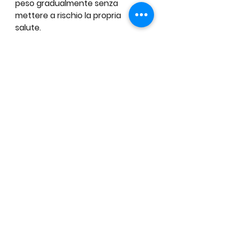
peso gradualmente senza 
mettere a rischio la propria 
salute.
Cos'è una libbra di grasso?
Prima di tutto è importante 
capire di cosa stiamo parlando 
quando parliamo di 'libbra di 
grasso'. Una libbra corrisponde a 
circa 454 grammi, e il grasso 
corporeo si misura in percentuale 
sul peso totale. In media, ma in 
realtà è un obiettivo raggiungibile 
e che porta numerosi benefici 