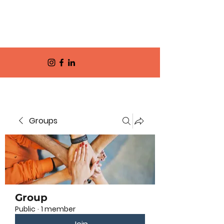
Groups
Group
Public
·
1 member