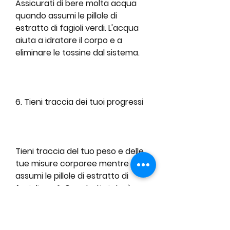
Assicurati di bere molta acqua 
quando assumi le pillole di 
estratto di fagioli verdi. L'acqua 
aiuta a idratare il corpo e a 
eliminare le tossine dal sistema.
6. Tieni traccia dei tuoi progressi
Tieni traccia del tuo peso e delle 
tue misure corporee mentre 
assumi le pillole di estratto di 
fagioli verdi. Questo ti aiuterà a 
vedere i risultati e a capire se le 
pillole stanno funzionando per te.