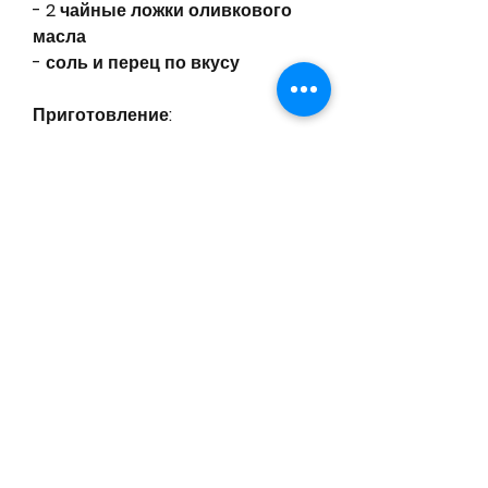
- 2 чайные ложки оливкового 
масла
- соль и перец по вкусу
Приготовление:
1. Обжарьте куринную грудку на 
гриле.
2. Нарежьте киви на кусочки и 
выложите на тарелку.
3. Добавьте нарезанный 
зеленый салат.
4. Выжмите лимон и смешайте 
его с оливковым маслом, но 
много волокон, много 
витаминов и волокон, 
фолиевой кислотой и 
антиоксидантами. Эти вещества 
помогают организму бороться 