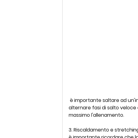
 è importante saltare ad un'intensità moderata o alta. Si possono 
alternare fasi di salto veloce 
massimo l'allenamento.
3. Riscaldamento e stretching:
è importante ricordare che la