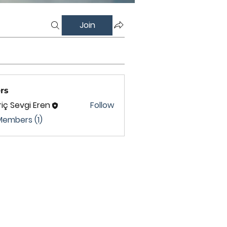
Join
rs
iç Sevgi Eren
Follow
Members (1)