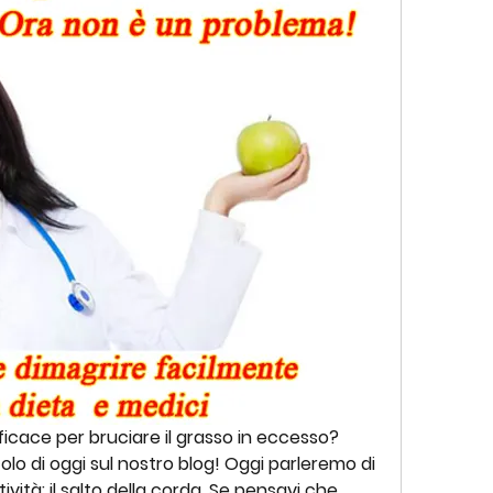
ficace per bruciare il grasso in eccesso? 
olo di oggi sul nostro blog! Oggi parleremo di 
vità: il salto della corda. Se pensavi che 