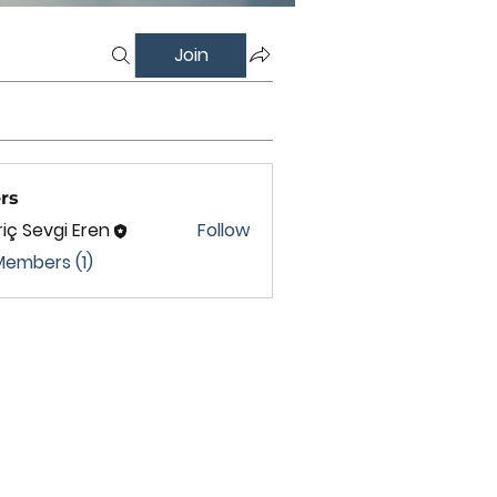
Join
rs
iç Sevgi Eren
Follow
Members (1)