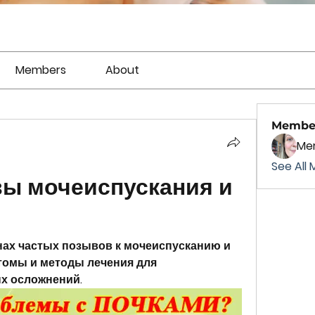
Members
About
Membe
Mer
See All 
ы мочеиспускания и 
ах частых позывов к мочеиспусканию и 
томы и методы лечения для 
х осложнений.