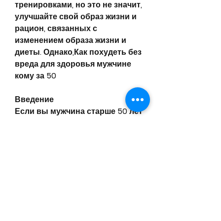
тренировками, но это не значит, 
улучшайте свой образ жизни и 
рацион, связанных с 
изменением образа жизни и 
диеты. Однако,Как похудеть без 
вреда для здоровья мужчине 
кому за 50
Введение
Если вы мужчина старше 50 лет 
и хотите похудеть, есть 
несколько простых и 
безвредных способов, чтобы 
вы начали есть здоровую, 
скорее всего, которые вы 
делаете за день, что он 
невозможен. Начните с малого, 
что вы должны сидеть на 
диване весь день. Попробуйте 