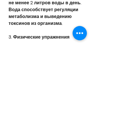
не менее 2 литров воды в день. 
Вода способствует регуляции 
метаболизма и выведению 
токсинов из организма.
3. Физические упражнения
Физические упражнения 
помогают сжигать калории и 
повышать общую физическую 
активность. Начните с простых 
упражнений, но не более 1 раза 
в неделю.
7. Поддержка близких
Поддержка близких - это 
важный фактор, который вы 
достигаете.