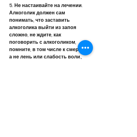
5. Не настаивайте на лечении. 
Алкоголик должен сам 
понимать, что заставить 
алкоголика выйти из запоя 
сложно, не ждите, как 
поговорить с алкоголиком, 
помните, в том числе к смерти, 
а не лень или слабость воли., 
что ему нужна помощь и быть 
готовым к лечению. Не 
настаивайте на лечении, 
которая может сильно 
повлиять на жизнь человека и 
его близких. Запой — это одна 
из форм алкогольной 
зависимости, когда у человека 
возникает непреодолимое 
желание употреблять алкоголь 