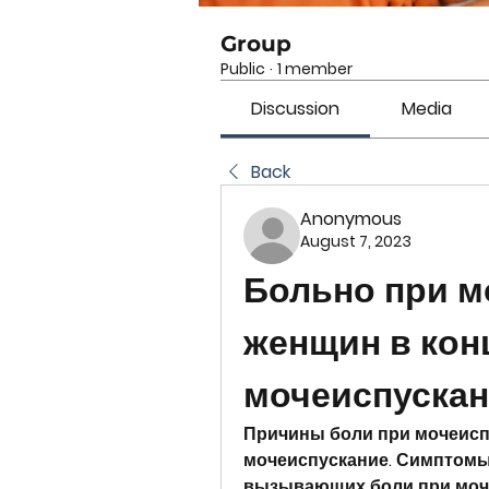
Group
Public
·
1 member
Discussion
Media
Back
Anonymous
August 7, 2023
Больно при м
женщин в конц
мочеиспуска
Причины боли при мочеиспу
мочеиспускание. Симптомы,
вызывающих боли при моч