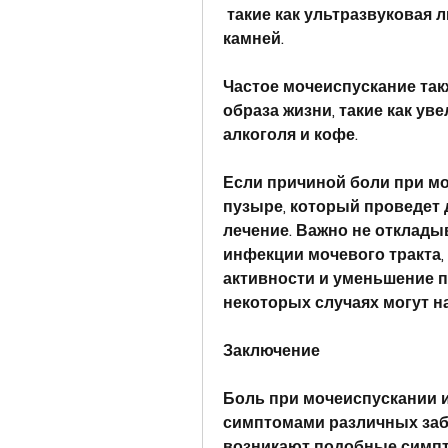
 такие как ультразвуковая литотрипсия или хирургическое удаление 
камней.
Частое мочеиспускание так
образа жизни, такие как ув
алкоголя и кофе.
Если причиной боли при мо
пузыре, который проведет 
лечение. Важно не откладыв
инфекции мочевого тракта, 
активности и уменьшение п
некоторых случаях могут н
Заключение
Боль при мочеиспускании и
симптомами различных забо
возникают подобные симпто