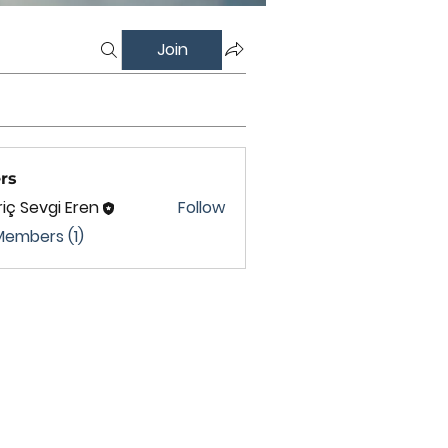
Join
rs
iç Sevgi Eren
Follow
Members (1)