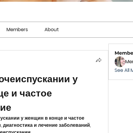
Members
About
Membe
Mer
See All 
очеиспускании у 
е и частое 
ние
скании у женщин в конце и частое 
 диагностика и лечение заболеваний, 
еиспускании.